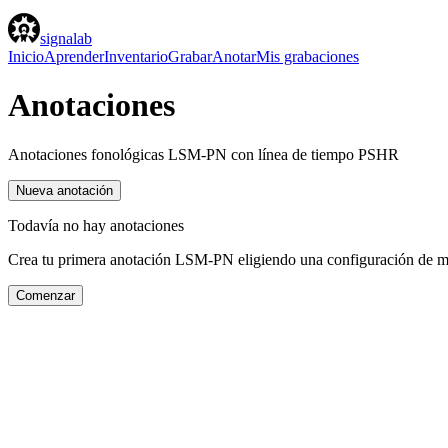
signa
lab
Inicio
Aprender
Inventario
Grabar
Anotar
Mis grabaciones
Anotaciones
Anotaciones fonológicas LSM-PN con línea de tiempo PSHR
Nueva anotación
Todavía no hay anotaciones
Crea tu primera anotación LSM-PN eligiendo una configuración de 
Comenzar